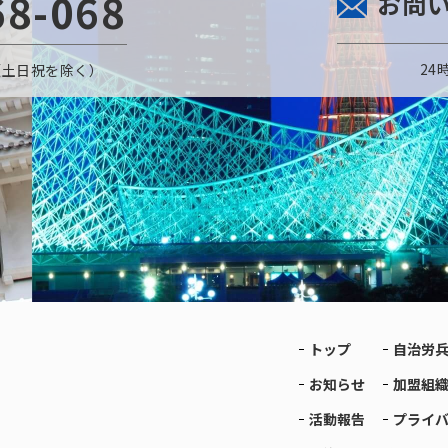
68-068
お問
24
〜金（土日祝を除く）
トップ
自治労
お知らせ
加盟組
活動報告
プライ