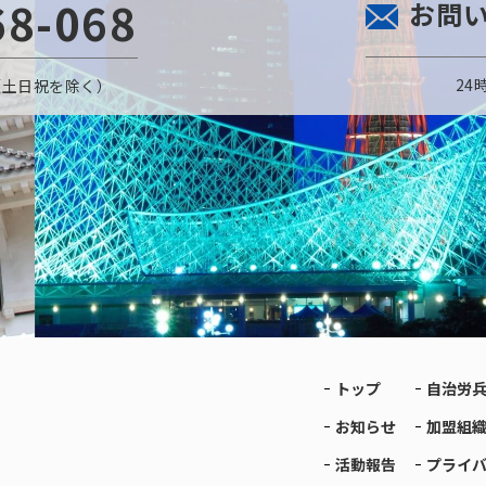
68-068
お問
24
〜金（土日祝を除く）
トップ
自治労
お知らせ
加盟組
活動報告
プライ