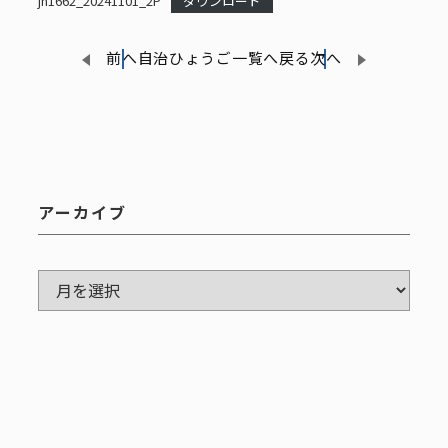
jh1662_20241101_2P
ダウンロード
前へ
自治ひょうご一覧へ戻る
次へ
アーカイブ
ア
ー
カ
イ
ブ