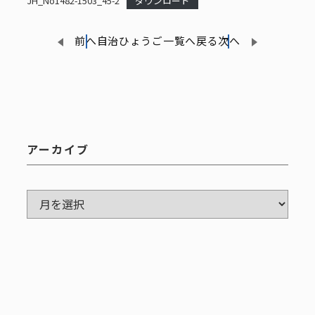
JH_No1482-1503_45-2
ダウンロード
前へ
自治ひょうご一覧へ戻る
次へ
アーカイブ
ア
ー
カ
イ
ブ