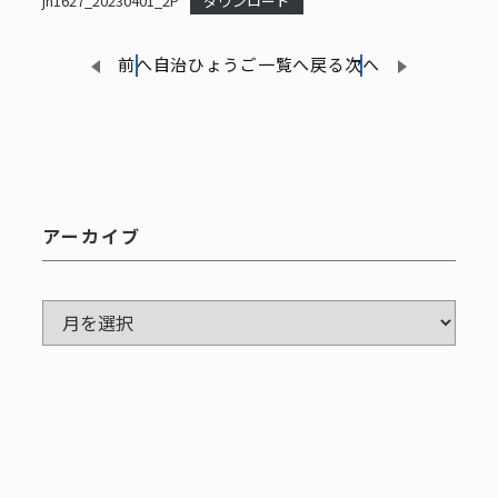
jh1627_20230401_2P
ダウンロード
前へ
自治ひょうご一覧へ戻る
次へ
アーカイブ
ア
ー
カ
イ
ブ