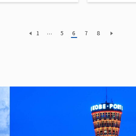
1
5
6
7
8
…