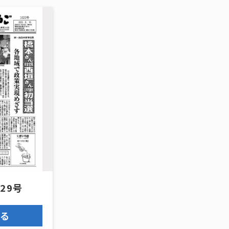
629号
見る