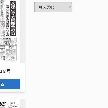
ア
ー
カ
イ
ブ
638号
見る