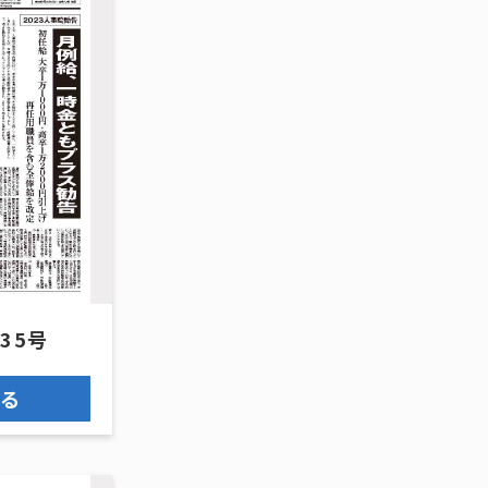
635号
見る