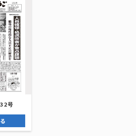
632号
見る